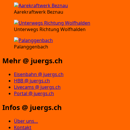
Aarekraftwerk Beznau
Unterwegs Richtung Wolfhalden
Palanggenbach
Mehr @ juergs.ch
Eisenbahn @ juergs.ch
HBB @ juergs.ch
Livecams @ juergs.ch
Portal @ juergs.ch
Infos @ juergs.ch
Über uns…
Kontakt