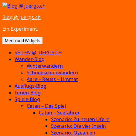
Zum
Inhalt
Blog @ juergs.ch
springen
Ein Experiment.
Menü und Widgets
SEITEN @ JUERGS.CH
Wander-Blog
Winterwandern
Schneeschuhwandern
Aare – Reuss – Limmat
Ausflugs-Blog
Ferien-Blog
Spiele-Blog
Catan – Das Spiel
Catan – Seefahrer
Szenario: Zu neuen Ufern
Szenario: Die vier Inseln
Szenario: Ozeanien