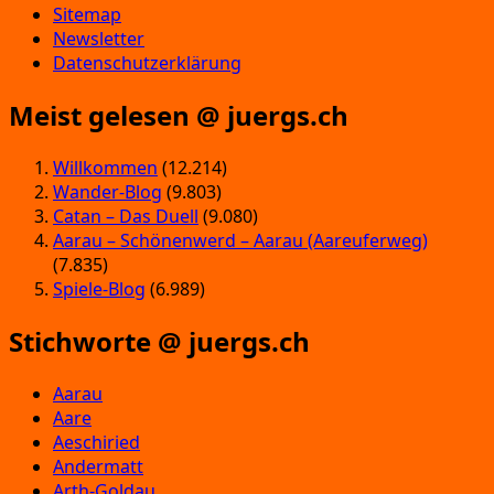
Sitemap
Newsletter
Datenschutzerklärung
Meist gelesen @ juergs.ch
Willkommen
(12.214)
Wander-Blog
(9.803)
Catan – Das Duell
(9.080)
Aarau – Schönenwerd – Aarau (Aareuferweg)
(7.835)
Spiele-Blog
(6.989)
Stichworte @ juergs.ch
Aarau
Aare
Aeschiried
Andermatt
Arth-Goldau