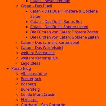
Catan – Beste Freunde
Catan – Das Duell
Catan – Das Duell: Finstere & Goldene
Zeiten
Catan – Das Duell: Bonus Box
Catan – Das Duell: Sonderkarten
Die Fürsten von Catan: Finstere Zeiten
Die Fürsten von Catan: Goldene Zeiten
Catan – Das schnelle Kartenspiel
Catan – Das Würfelspiel
weitere Brettspiele
weitere Kartenspiele
Lego Ideas
Pässe-Blog
Albispasshöhe
Benkerjoch
Bözberg
Bürersteig
Col du Mont Crosin
Etzelpass
Gotthard – San Gottardo