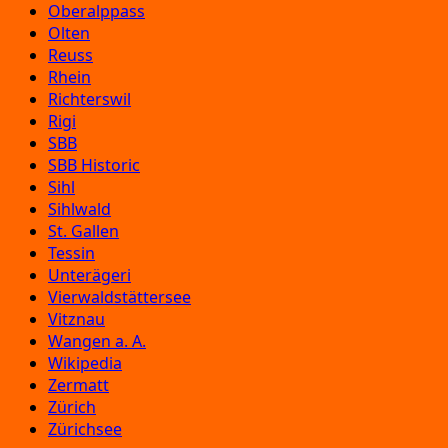
Oberalppass
Olten
Reuss
Rhein
Richterswil
Rigi
SBB
SBB Historic
Sihl
Sihlwald
St. Gallen
Tessin
Unterägeri
Vierwaldstättersee
Vitznau
Wangen a. A.
Wikipedia
Zermatt
Zürich
Zürichsee