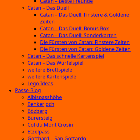
Catan – Beste Freunde
Catan – Das Duell
Catan – Das Duell: Finstere & Goldene
Zeiten
Catan – Das Duell: Bonus Box
Catan – Das Duell: Sonderkarten
Die Fürsten von Catan: Finstere Zeiten
Die Fürsten von Catan: Goldene Zeiten
Catan – Das schnelle Kartenspiel
Catan – Das Würfelspiel
weitere Brettspiele
weitere Kartenspiele
Lego Ideas
Pässe-Blog
Albispasshöhe
Benkerjoch
Bözberg
Bürersteig
Col du Mont Crosin
Etzelpass
Gotthard – San Gottardo