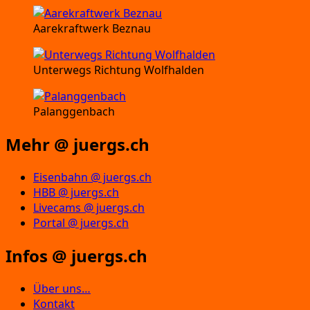
Aarekraftwerk Beznau
Unterwegs Richtung Wolfhalden
Palanggenbach
Mehr @ juergs.ch
Eisenbahn @ juergs.ch
HBB @ juergs.ch
Livecams @ juergs.ch
Portal @ juergs.ch
Infos @ juergs.ch
Über uns…
Kontakt