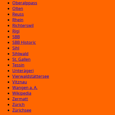
Oberalppass
Olten
Reuss
Rhein
Richterswil
Rigi
SBB
SBB Historic
Sihl
Sihlwald
St. Gallen
Tessin
Unterägeri
Vierwaldstättersee
Vitznau
Wangen a. A.
Wikipedia
Zermatt
Zürich
Zürichsee