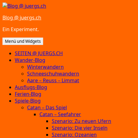
Zum
Inhalt
Blog @ juergs.ch
springen
Ein Experiment.
Menü und Widgets
SEITEN @ JUERGS.CH
Wander-Blog
Winterwandern
Schneeschuhwandern
Aare – Reuss – Limmat
Ausflugs-Blog
Ferien-Blog
Spiele-Blog
Catan – Das Spiel
Catan – Seefahrer
Szenario: Zu neuen Ufern
Szenario: Die vier Inseln
Szenario: Ozeanien