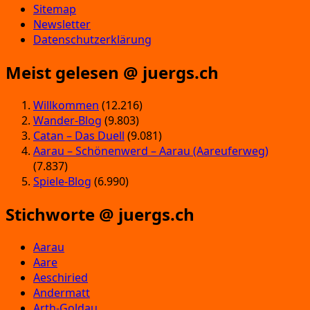
Sitemap
Newsletter
Datenschutzerklärung
Meist gelesen @ juergs.ch
Willkommen
(12.216)
Wander-Blog
(9.803)
Catan – Das Duell
(9.081)
Aarau – Schönenwerd – Aarau (Aareuferweg)
(7.837)
Spiele-Blog
(6.990)
Stichworte @ juergs.ch
Aarau
Aare
Aeschiried
Andermatt
Arth-Goldau