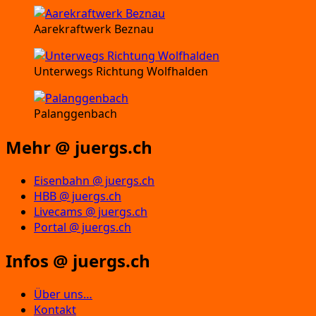
Aarekraftwerk Beznau
Unterwegs Richtung Wolfhalden
Palanggenbach
Mehr @ juergs.ch
Eisenbahn @ juergs.ch
HBB @ juergs.ch
Livecams @ juergs.ch
Portal @ juergs.ch
Infos @ juergs.ch
Über uns…
Kontakt