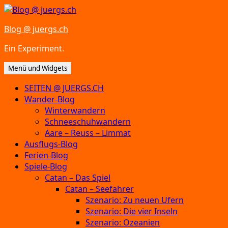
Zum
Inhalt
Blog @ juergs.ch
springen
Ein Experiment.
Menü und Widgets
SEITEN @ JUERGS.CH
Wander-Blog
Winterwandern
Schneeschuhwandern
Aare – Reuss – Limmat
Ausflugs-Blog
Ferien-Blog
Spiele-Blog
Catan – Das Spiel
Catan – Seefahrer
Szenario: Zu neuen Ufern
Szenario: Die vier Inseln
Szenario: Ozeanien