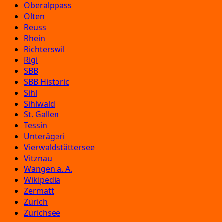
Oberalppass
Olten
Reuss
Rhein
Richterswil
Rigi
SBB
SBB Historic
Sihl
Sihlwald
St. Gallen
Tessin
Unterägeri
Vierwaldstättersee
Vitznau
Wangen a. A.
Wikipedia
Zermatt
Zürich
Zürichsee