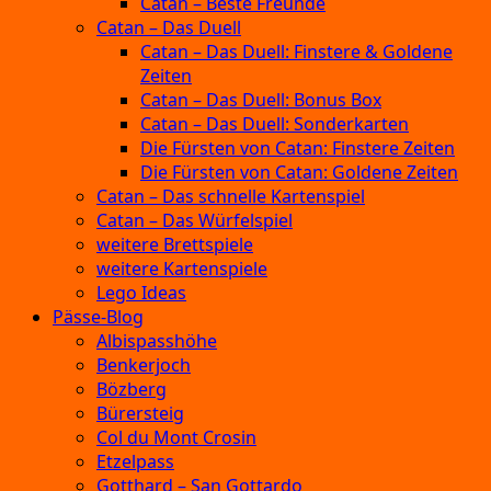
Catan – Beste Freunde
Catan – Das Duell
Catan – Das Duell: Finstere & Goldene
Zeiten
Catan – Das Duell: Bonus Box
Catan – Das Duell: Sonderkarten
Die Fürsten von Catan: Finstere Zeiten
Die Fürsten von Catan: Goldene Zeiten
Catan – Das schnelle Kartenspiel
Catan – Das Würfelspiel
weitere Brettspiele
weitere Kartenspiele
Lego Ideas
Pässe-Blog
Albispasshöhe
Benkerjoch
Bözberg
Bürersteig
Col du Mont Crosin
Etzelpass
Gotthard – San Gottardo