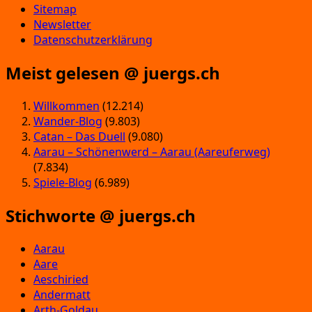
Sitemap
Newsletter
Datenschutzerklärung
Meist gelesen @ juergs.ch
Willkommen
(12.214)
Wander-Blog
(9.803)
Catan – Das Duell
(9.080)
Aarau – Schönenwerd – Aarau (Aareuferweg)
(7.834)
Spiele-Blog
(6.989)
Stichworte @ juergs.ch
Aarau
Aare
Aeschiried
Andermatt
Arth-Goldau