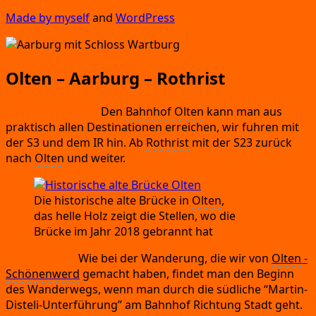
Made by mys­elf
and
Word­Press
Olten – Aarburg – Rothrist
An-
und Abrei­se:
Den
Bahn­hof
Olten
kann man aus
prak­tisch allen Desti­na­tio­nen errei­chen,
wir fuh­ren mit
der S3 und dem IR hin.
Ab
Rothrist
mit der S23 zurück
nach
Olten
und weiter.
Die his­to­ri­sche alte Brü­cke in
Olten
,
das hel­le Holz zeigt die Stel­len,
wo die
Brü­cke im Jahr 2018 gebrannt hat
Wan­de­rung:
Wie bei der Wan­de­rung,
die wir von
Olten
-
Schö­nen­werd
gemacht haben,
fin­det man den Beginn
des Wan­der­wegs,
wenn man durch die süd­li­che
“Mar­tin-
Dis­te­li-Unter­füh­rung”
am Bahn­hof Rich­tung Stadt geht.