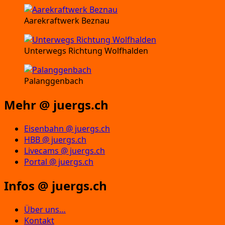
Aarekraftwerk Beznau
Unterwegs Richtung Wolfhalden
Palanggenbach
Mehr @ juergs.ch
Eisenbahn @ juergs.ch
HBB @ juergs.ch
Livecams @ juergs.ch
Portal @ juergs.ch
Infos @ juergs.ch
Über uns…
Kontakt