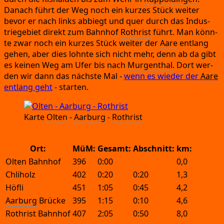
Danach führt der Weg noch ein kur­zes Stück wei­ter
bevor er nach links abbiegt und quer durch das Indus­
trie­ge­biet direkt zum Bahn­hof
Rothrist
führt.
Man könn­
te zwar noch ein kur­zes Stück wei­ter der
Aare
ent­lang
gehen,
aber dies lohn­te sich nicht mehr,
denn ab da gibt
es kei­nen Weg am Ufer bis nach
Mur­gen­thal
.
Dort wer­
den wir dann das nächs­te Mal
-
wenn es wie­der der
Aare
ent­lang geht
-
starten.
Kar­te
Olten
-
Aar­burg
-
Rothrist
Ort:
MüM:
Gesamt:
Abschnitt:
km:
Olten
 Bahnhof
396
0:00
0,0
Chliholz
402
0:20
0:20
1,3
Höfli
451
1:05
0:45
4,2
Aarburg
 Brücke
395
1:15
0:10
4,6
Rothrist
 Bahnhof
407
2:05
0:50
8,0