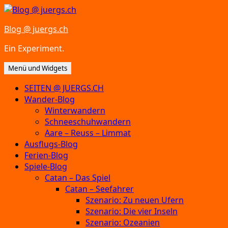
Zum
Inhalt
Blog @ juergs.ch
springen
Ein Experiment.
Menü und Widgets
SEITEN @ JUERGS.CH
Wander-Blog
Winterwandern
Schneeschuhwandern
Aare – Reuss – Limmat
Ausflugs-Blog
Ferien-Blog
Spiele-Blog
Catan – Das Spiel
Catan – Seefahrer
Szenario: Zu neuen Ufern
Szenario: Die vier Inseln
Szenario: Ozeanien