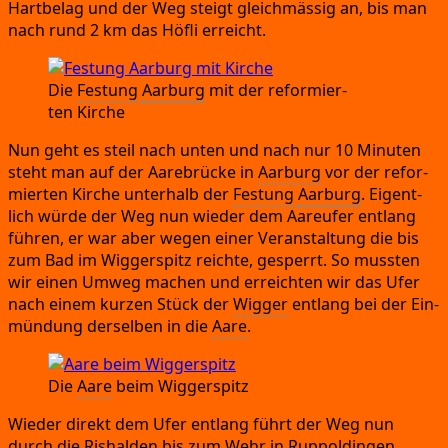
Hart­be­lag und der Weg steigt gleich­mäs­sig an,
bis man
nach rund 2 km das Höf­li erreicht.
Die
Fes­tung
Aar­burg
mit der refor­mier­
ten Kirche
Nun geht es steil nach unten und nach nur 10 Minu­ten
steht man auf der Aare­brü­cke in
Aar­burg
vor der refor­
mier­ten Kir­che unter­halb der
Fes­tung
Aar­burg
.
Eigent­
lich wür­de der Weg nun wie­der dem Aareu­fer ent­lang
füh­ren,
er war aber wegen einer Ver­an­stal­tung die bis
zum Bad im Wig­ger­spitz reich­te,
gesperrt.
So muss­ten
wir einen Umweg machen und erreich­ten wir das Ufer
nach einem kur­zen Stück der
Wig­ger
ent­lang bei der Ein­
mün­dung der­sel­ben in die
Aare
.
Die
Aare
beim Wiggerspitz
Wie­der direkt dem Ufer ent­lang führt der Weg nun
durch die Ris­hal­den bis zum Wehr in
Rup­pol­din­gen
.