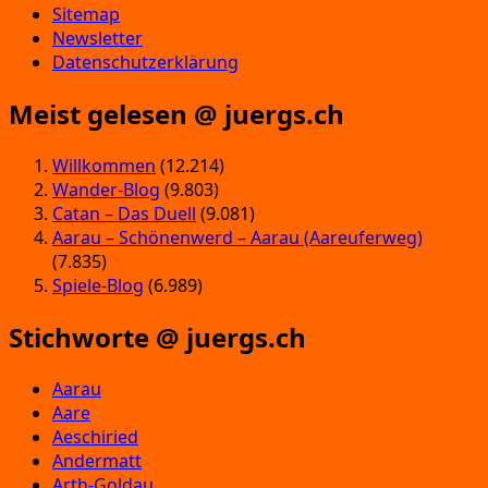
Sitemap
Newsletter
Datenschutzerklärung
Meist gelesen @ juergs.ch
Willkommen
(12.214)
Wander-Blog
(9.803)
Catan – Das Duell
(9.081)
Aarau – Schönenwerd – Aarau (Aareuferweg)
(7.835)
Spiele-Blog
(6.989)
Stichworte @ juergs.ch
Aarau
Aare
Aeschiried
Andermatt
Arth-Goldau