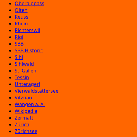
Oberalppass
Olten
Reuss
Rhein
Richterswil
Rigi
SBB
SBB Historic
Sihl
Sihlwald
St. Gallen
Tessin
Unterägeri
Vierwaldstättersee
Vitznau
Wangen a. A.
Wikipedia
Zermatt
Zürich
Zürichsee