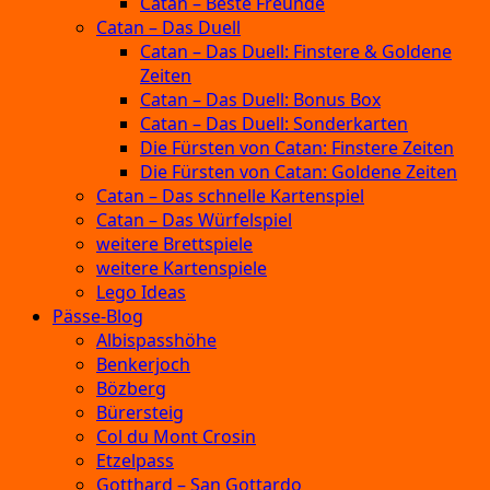
Catan – Beste Freunde
Catan – Das Duell
Catan – Das Duell: Finstere & Goldene
Zeiten
Catan – Das Duell: Bonus Box
Catan – Das Duell: Sonderkarten
Die Fürsten von Catan: Finstere Zeiten
Die Fürsten von Catan: Goldene Zeiten
Catan – Das schnelle Kartenspiel
Catan – Das Würfelspiel
weitere Brettspiele
weitere Kartenspiele
Lego Ideas
Pässe-Blog
Albispasshöhe
Benkerjoch
Bözberg
Bürersteig
Col du Mont Crosin
Etzelpass
Gotthard – San Gottardo