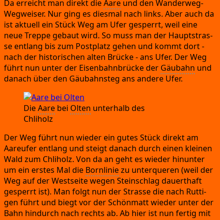
Da erreicht man direkt die
Aare
und den Wan­der­weg-
Weg­wei­ser.
Nur ging es dies­mal nach links.
Aber auch da
ist aktu­ell ein Stück Weg am Ufer gesperrt,
weil eine
neue Trep­pe gebaut wird.
So muss man der Haupt­stras­
se ent­lang bis zum Post­platz gehen und kommt dort
-
nach der his­to­ri­schen alten Brü­cke
- ans Ufer.
Der Weg
führt nun unter der Eisen­bahn­brü­cke der
Gäu­bahn
und
danach über den Gäu­bahn­steg ans ande­re Ufer.
Die
Aare
bei
Olten
unter­halb des
Chliholz
Der Weg führt nun wie­der ein gutes Stück direkt am
Aareu­fer ent­lang und steigt danach durch einen klei­nen
Wald zum Chli­holz.
Von da an geht es wie­der hin­un­ter
um ein ers­tes Mal die
Born­li­nie
zu unter­que­ren
(weil der
Weg auf der West­sei­te wegen Stein­schlag dau­ert­haft
gesperrt ist)
. Man folgt nun der Stras­se die nach Rut­ti­
gen führt und biegt vor der Schön­matt wie­der unter der
Bahn hin­durch nach rechts ab.
Ab hier ist nun fer­tig mit