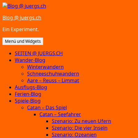
Zum
Inhalt
Blog @ juergs.ch
springen
Ein Experiment.
Menü und Widgets
SEITEN @ JUERGS.CH
Wander-Blog
Winterwandern
Schneeschuhwandern
Aare – Reuss – Limmat
Ausflugs-Blog
Ferien-Blog
Spiele-Blog
Catan – Das Spiel
Catan – Seefahrer
Szenario: Zu neuen Ufern
Szenario: Die vier Inseln
Szenario: Ozeanien