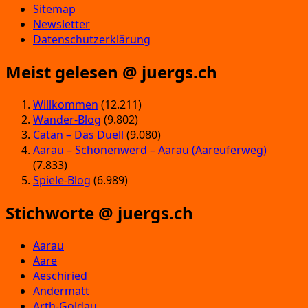
Sitemap
Newsletter
Datenschutzerklärung
Meist gelesen @ juergs.ch
Willkommen
(12.211)
Wander-Blog
(9.802)
Catan – Das Duell
(9.080)
Aarau – Schönenwerd – Aarau (Aareuferweg)
(7.833)
Spiele-Blog
(6.989)
Stichworte @ juergs.ch
Aarau
Aare
Aeschiried
Andermatt
Arth-Goldau