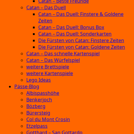
Catan – Beste Freunde
Catan – Das Duell
Catan – Das Duell: Finstere & Goldene
Zeiten
Catan – Das Duell: Bonus Box
Catan – Das Duell: Sonderkarten
Die Fürsten von Catan: Finstere Zeiten
Die Fürsten von Catan: Goldene Zeiten
Catan – Das schnelle Kartenspiel
Catan – Das Würfelspiel
weitere Brettspiele
weitere Kartenspiele
Lego Ideas
Pässe-Blog
Albispasshöhe
Benkerjoch
Bözberg
Bürersteig
Col du Mont Crosin
Etzelpass
Gotthard – San Gottardo