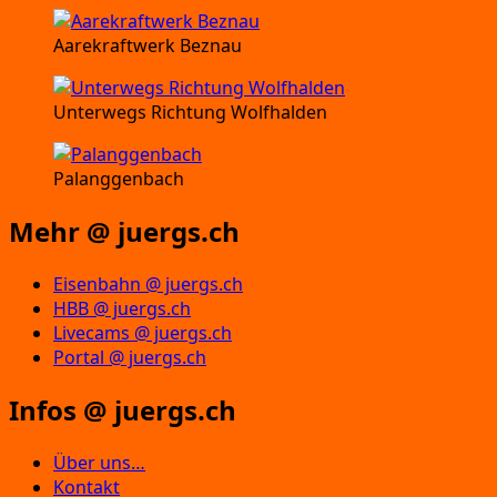
Aarekraftwerk Beznau
Unterwegs Richtung Wolfhalden
Palanggenbach
Mehr @ juergs.ch
Eisenbahn @ juergs.ch
HBB @ juergs.ch
Livecams @ juergs.ch
Portal @ juergs.ch
Infos @ juergs.ch
Über uns…
Kontakt