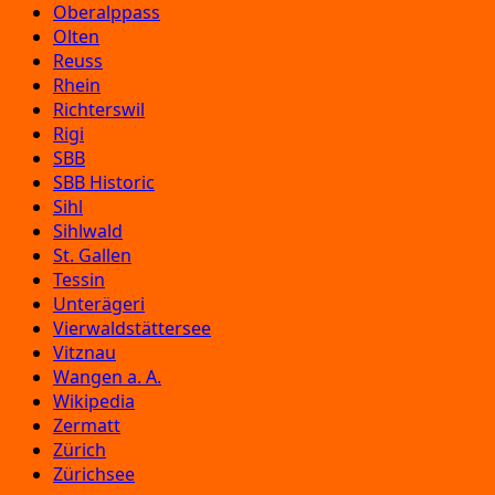
Oberalppass
Olten
Reuss
Rhein
Richterswil
Rigi
SBB
SBB Historic
Sihl
Sihlwald
St. Gallen
Tessin
Unterägeri
Vierwaldstättersee
Vitznau
Wangen a. A.
Wikipedia
Zermatt
Zürich
Zürichsee