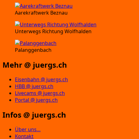
Aarekraftwerk Beznau
Unterwegs Richtung Wolfhalden
Palanggenbach
Mehr @ juergs.ch
Eisenbahn @ juergs.ch
HBB @ juergs.ch
Livecams @ juergs.ch
Portal @ juergs.ch
Infos @ juergs.ch
Über uns…
Kontakt