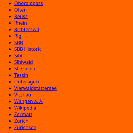
Oberalppass
Olten
Reuss
Rhein
Richterswil
Rigi
SBB
SBB Historic
Sihl
Sihlwald
St. Gallen
Tessin
Unterägeri
Vierwaldstättersee
Vitznau
Wangen a. A.
Wikipedia
Zermatt
Zürich
Zürichsee