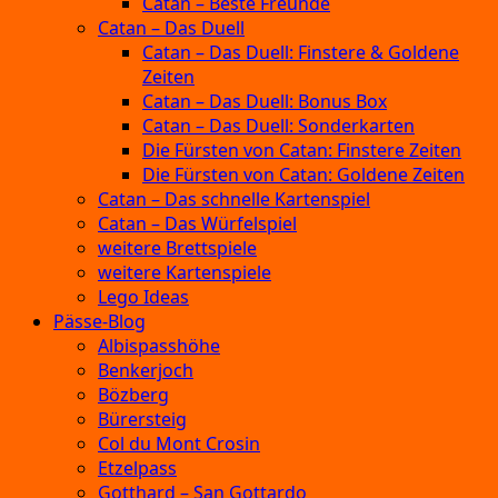
Catan – Beste Freunde
Catan – Das Duell
Catan – Das Duell: Finstere & Goldene
Zeiten
Catan – Das Duell: Bonus Box
Catan – Das Duell: Sonderkarten
Die Fürsten von Catan: Finstere Zeiten
Die Fürsten von Catan: Goldene Zeiten
Catan – Das schnelle Kartenspiel
Catan – Das Würfelspiel
weitere Brettspiele
weitere Kartenspiele
Lego Ideas
Pässe-Blog
Albispasshöhe
Benkerjoch
Bözberg
Bürersteig
Col du Mont Crosin
Etzelpass
Gotthard – San Gottardo