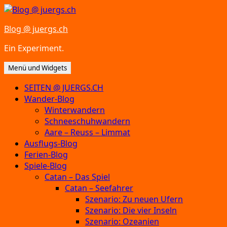
Zum
Inhalt
Blog @ juergs.ch
springen
Ein Experiment.
Menü und Widgets
SEITEN @ JUERGS.CH
Wander-Blog
Winterwandern
Schneeschuhwandern
Aare – Reuss – Limmat
Ausflugs-Blog
Ferien-Blog
Spiele-Blog
Catan – Das Spiel
Catan – Seefahrer
Szenario: Zu neuen Ufern
Szenario: Die vier Inseln
Szenario: Ozeanien