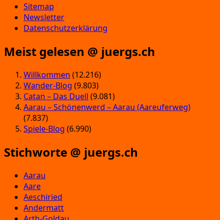
Sitemap
Newsletter
Datenschutzerklärung
Meist gelesen @ juergs.ch
Willkommen
(12.216)
Wander-Blog
(9.803)
Catan – Das Duell
(9.081)
Aarau – Schönenwerd – Aarau (Aareuferweg)
(7.837)
Spiele-Blog
(6.990)
Stichworte @ juergs.ch
Aarau
Aare
Aeschiried
Andermatt
Arth-Goldau