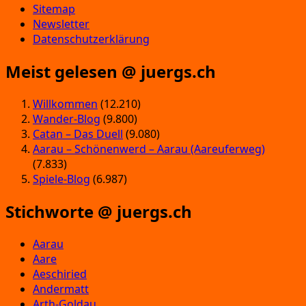
Sitemap
Newsletter
Datenschutzerklärung
Meist gelesen @ juergs.ch
Willkommen
(12.210)
Wander-Blog
(9.800)
Catan – Das Duell
(9.080)
Aarau – Schönenwerd – Aarau (Aareuferweg)
(7.833)
Spiele-Blog
(6.987)
Stichworte @ juergs.ch
Aarau
Aare
Aeschiried
Andermatt
Arth-Goldau