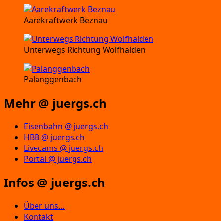
Aarekraftwerk Beznau
Unterwegs Richtung Wolfhalden
Palanggenbach
Mehr @ juergs.ch
Eisenbahn @ juergs.ch
HBB @ juergs.ch
Livecams @ juergs.ch
Portal @ juergs.ch
Infos @ juergs.ch
Über uns…
Kontakt