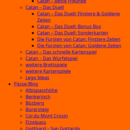
Catan – Beste Freunde
Catan – Das Duell
Catan – Das Duell: Finstere & Goldene
Zeiten
Catan – Das Duell: Bonus Box
Catan – Das Duell: Sonderkarten
Die Fürsten von Catan: Finstere Zeiten
Die Fürsten von Catan: Goldene Zeiten
Catan – Das schnelle Kartenspiel
Catan – Das Würfelspiel
weitere Brettspiele
weitere Kartenspiele
Lego Ideas
Pässe-Blog
Albispasshöhe
Benkerjoch
Bözberg
Bürersteig
Col du Mont Crosin
Etzelpass
Gotthard – San Gottardo