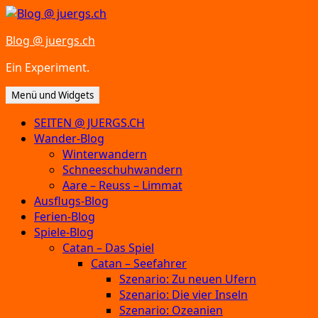
Zum
Inhalt
Blog @ juergs.ch
springen
Ein Experiment.
Menü und Widgets
SEITEN @ JUERGS.CH
Wander-Blog
Winterwandern
Schneeschuhwandern
Aare – Reuss – Limmat
Ausflugs-Blog
Ferien-Blog
Spiele-Blog
Catan – Das Spiel
Catan – Seefahrer
Szenario: Zu neuen Ufern
Szenario: Die vier Inseln
Szenario: Ozeanien