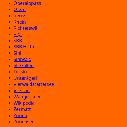
Oberalppass
Olten
Reuss
Rhein
Richterswil
Rigi
SBB
SBB Historic
Sihl
Sihlwald
St. Gallen
Tessin
Unterägeri
Vierwaldstättersee
Vitznau
Wangen a. A.
Wikipedia
Zermatt
Zürich
Zürichsee