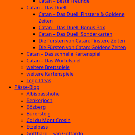
Catan – Beste Freunde
Catan – Das Duell
Catan – Das Duell: Finstere & Goldene
Zeiten
Catan – Das Duell: Bonus Box
Catan – Das Duell: Sonderkarten
Die Fürsten von Catan: Finstere Zeiten
Die Fürsten von Catan: Goldene Zeiten
Catan – Das schnelle Kartenspiel
Catan – Das Würfelspiel
weitere Brettspiele
weitere Kartenspiele
Lego Ideas
Pässe-Blog
Albispasshöhe
Benkerjoch
Bözberg
Bürersteig
Col du Mont Crosin
Etzelpass
Gotthard – San Gottardo