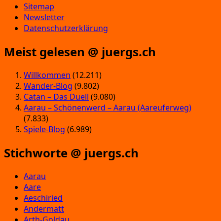
Sitemap
Newsletter
Datenschutzerklärung
Meist gelesen @ juergs.ch
Willkommen
(12.211)
Wander-Blog
(9.802)
Catan – Das Duell
(9.080)
Aarau – Schönenwerd – Aarau (Aareuferweg)
(7.833)
Spiele-Blog
(6.989)
Stichworte @ juergs.ch
Aarau
Aare
Aeschiried
Andermatt
Arth-Goldau