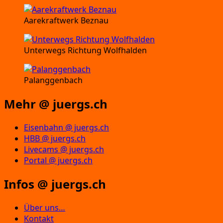
Aarekraftwerk Beznau
Unterwegs Richtung Wolfhalden
Palanggenbach
Mehr @ juergs.ch
Eisenbahn @ juergs.ch
HBB @ juergs.ch
Livecams @ juergs.ch
Portal @ juergs.ch
Infos @ juergs.ch
Über uns…
Kontakt