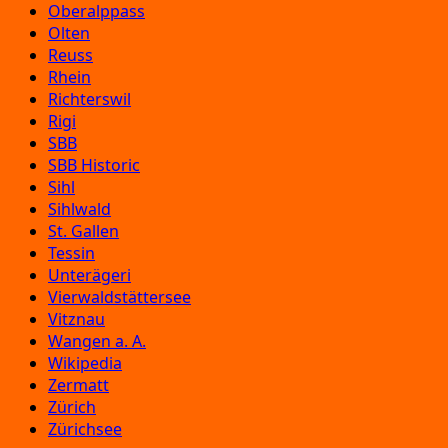
Oberalppass
Olten
Reuss
Rhein
Richterswil
Rigi
SBB
SBB Historic
Sihl
Sihlwald
St. Gallen
Tessin
Unterägeri
Vierwaldstättersee
Vitznau
Wangen a. A.
Wikipedia
Zermatt
Zürich
Zürichsee