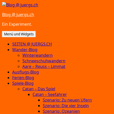
Zum
Inhalt
Blog @ juergs.ch
springen
Ein Experiment.
Menü und Widgets
SEITEN @ JUERGS.CH
Wander-Blog
Winterwandern
Schneeschuhwandern
Aare – Reuss – Limmat
Ausflugs-Blog
Ferien-Blog
Spiele-Blog
Catan – Das Spiel
Catan – Seefahrer
Szenario: Zu neuen Ufern
Szenario: Die vier Inseln
Szenario: Ozeanien