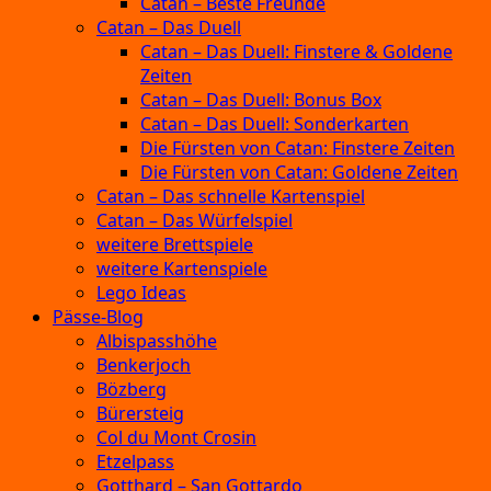
Catan – Beste Freunde
Catan – Das Duell
Catan – Das Duell: Finstere & Goldene
Zeiten
Catan – Das Duell: Bonus Box
Catan – Das Duell: Sonderkarten
Die Fürsten von Catan: Finstere Zeiten
Die Fürsten von Catan: Goldene Zeiten
Catan – Das schnelle Kartenspiel
Catan – Das Würfelspiel
weitere Brettspiele
weitere Kartenspiele
Lego Ideas
Pässe-Blog
Albispasshöhe
Benkerjoch
Bözberg
Bürersteig
Col du Mont Crosin
Etzelpass
Gotthard – San Gottardo