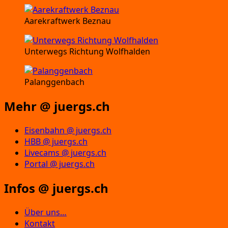
Aarekraftwerk Beznau
Unterwegs Richtung Wolfhalden
Palanggenbach
Mehr @ juergs.ch
Eisenbahn @ juergs.ch
HBB @ juergs.ch
Livecams @ juergs.ch
Portal @ juergs.ch
Infos @ juergs.ch
Über uns…
Kontakt