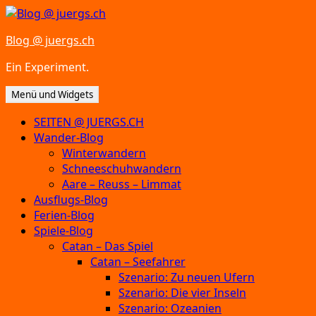
Zum
Inhalt
Blog @ juergs.ch
springen
Ein Experiment.
Menü und Widgets
SEITEN @ JUERGS.CH
Wander-Blog
Winterwandern
Schneeschuhwandern
Aare – Reuss – Limmat
Ausflugs-Blog
Ferien-Blog
Spiele-Blog
Catan – Das Spiel
Catan – Seefahrer
Szenario: Zu neuen Ufern
Szenario: Die vier Inseln
Szenario: Ozeanien