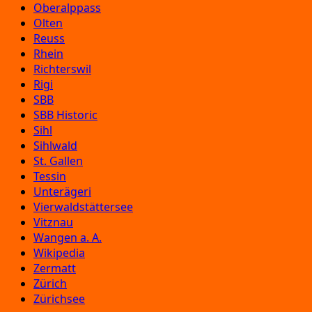
Oberalppass
Olten
Reuss
Rhein
Richterswil
Rigi
SBB
SBB Historic
Sihl
Sihlwald
St. Gallen
Tessin
Unterägeri
Vierwaldstättersee
Vitznau
Wangen a. A.
Wikipedia
Zermatt
Zürich
Zürichsee