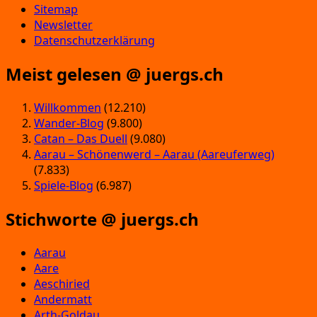
Sitemap
Newsletter
Datenschutzerklärung
Meist gelesen @ juergs.ch
Willkommen
(12.210)
Wander-Blog
(9.800)
Catan – Das Duell
(9.080)
Aarau – Schönenwerd – Aarau (Aareuferweg)
(7.833)
Spiele-Blog
(6.987)
Stichworte @ juergs.ch
Aarau
Aare
Aeschiried
Andermatt
Arth-Goldau