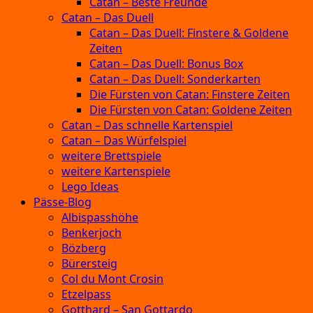
Catan – Beste Freunde
Catan – Das Duell
Catan – Das Duell: Finstere & Goldene
Zeiten
Catan – Das Duell: Bonus Box
Catan – Das Duell: Sonderkarten
Die Fürsten von Catan: Finstere Zeiten
Die Fürsten von Catan: Goldene Zeiten
Catan – Das schnelle Kartenspiel
Catan – Das Würfelspiel
weitere Brettspiele
weitere Kartenspiele
Lego Ideas
Pässe-Blog
Albispasshöhe
Benkerjoch
Bözberg
Bürersteig
Col du Mont Crosin
Etzelpass
Gotthard – San Gottardo