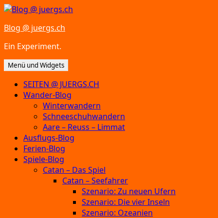
Zum
Inhalt
Blog @ juergs.ch
springen
Ein Experiment.
Menü und Widgets
SEITEN @ JUERGS.CH
Wander-Blog
Winterwandern
Schneeschuhwandern
Aare – Reuss – Limmat
Ausflugs-Blog
Ferien-Blog
Spiele-Blog
Catan – Das Spiel
Catan – Seefahrer
Szenario: Zu neuen Ufern
Szenario: Die vier Inseln
Szenario: Ozeanien