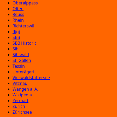
Oberalppass
Olten
Reuss
Rhein
Richterswil
Rigi
SBB
SBB Historic
Sihl
Sihlwald
St. Gallen
Tessin
Unterägeri
Vierwaldstättersee
Vitznau
Wangen a. A.
Wikipedia
Zermatt
Zürich
Zürichsee