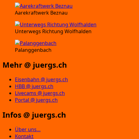
Aarekraftwerk Beznau
Unterwegs Richtung Wolfhalden
Palanggenbach
Mehr @ juergs.ch
Eisenbahn @ juergs.ch
HBB @ juergs.ch
Livecams @ juergs.ch
Portal @ juergs.ch
Infos @ juergs.ch
Über uns…
Kontakt