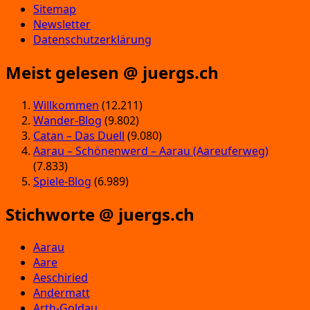
Sitemap
Newsletter
Datenschutzerklärung
Meist gelesen @ juergs.ch
Willkommen
(12.211)
Wander-Blog
(9.802)
Catan – Das Duell
(9.080)
Aarau – Schönenwerd – Aarau (Aareuferweg)
(7.833)
Spiele-Blog
(6.989)
Stichworte @ juergs.ch
Aarau
Aare
Aeschiried
Andermatt
Arth-Goldau