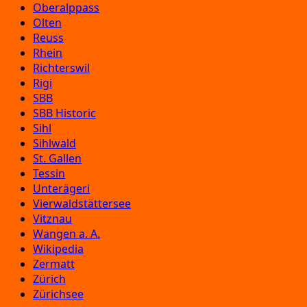
Oberalppass
Olten
Reuss
Rhein
Richterswil
Rigi
SBB
SBB Historic
Sihl
Sihlwald
St. Gallen
Tessin
Unterägeri
Vierwaldstättersee
Vitznau
Wangen a. A.
Wikipedia
Zermatt
Zürich
Zürichsee