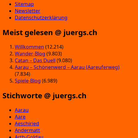
Sitemap
Newsletter
Datenschutzerklärung
Meist gelesen @ juergs.ch
Willkommen
(12.214)
Wander-Blog
(9.803)
Catan – Das Duell
(9.080)
Aarau – Schönenwerd – Aarau (Aareuferweg)
(7.834)
Spiele-Blog
(6.989)
Stichworte @ juergs.ch
Aarau
Aare
Aeschiried
Andermatt
Arth-Goldau