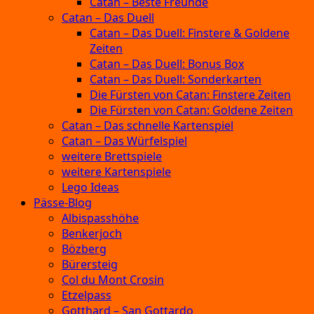
Catan – Beste Freunde
Catan – Das Duell
Catan – Das Duell: Finstere & Goldene
Zeiten
Catan – Das Duell: Bonus Box
Catan – Das Duell: Sonderkarten
Die Fürsten von Catan: Finstere Zeiten
Die Fürsten von Catan: Goldene Zeiten
Catan – Das schnelle Kartenspiel
Catan – Das Würfelspiel
weitere Brettspiele
weitere Kartenspiele
Lego Ideas
Pässe-Blog
Albispasshöhe
Benkerjoch
Bözberg
Bürersteig
Col du Mont Crosin
Etzelpass
Gotthard – San Gottardo