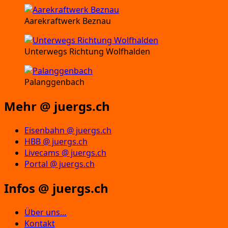
Aarekraftwerk Beznau
Unterwegs Richtung Wolfhalden
Palanggenbach
Mehr @ juergs.ch
Eisenbahn @ juergs.ch
HBB @ juergs.ch
Livecams @ juergs.ch
Portal @ juergs.ch
Infos @ juergs.ch
Über uns…
Kontakt