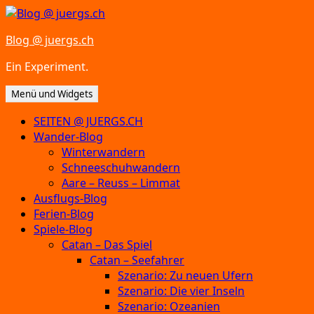
Zum
Inhalt
Blog @ juergs.ch
springen
Ein Experiment.
Menü und Widgets
SEITEN @ JUERGS.CH
Wander-Blog
Winterwandern
Schneeschuhwandern
Aare – Reuss – Limmat
Ausflugs-Blog
Ferien-Blog
Spiele-Blog
Catan – Das Spiel
Catan – Seefahrer
Szenario: Zu neuen Ufern
Szenario: Die vier Inseln
Szenario: Ozeanien