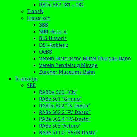
RBDe 567 181 – 182
TransN
Historisch
SBB
SBB Historic
BLS Historic
DSF-Koblenz
OeBB
Verein Historische Mittel-Thurgau-Bahn
Verein Pendelzug Mirage
Zürcher Museums-Bahn
Triebzüge
SBB
RABDe 500 “ICN”
RABe 501 “Giruno”
RABDe 502 “FV-Dosto”
RABe 502.2 “FV-Dosto”
RABe 502.4 “FV-Dosto”
RABe 503 “Astoro”
RABe 511.0 “RV/IR-Dosto”