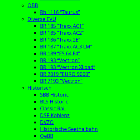
ÖBB
Rh 1116 “Taurus”
Diverse EVU
BR 185 “Traxx AC1”
BR 185 “Traxx AC2”
BR 186 “Traxx 2E”
BR 187 “Traxx AC3 LM”
BR 189 “ES 64 F4”
BR 193 “Vectron”
BR 193 “Vectron XLoad”
BR 2019 “EURO 9000”
BR 7193 “Vectron”
Historisch
SBB Historic
BLS Historic
Classic Rail
DSF-Koblenz
DVZO
Historische Seethalbahn
OeBB