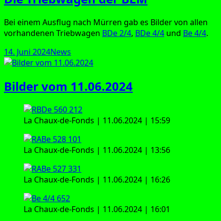
Bei einem Aus­flug nach Mür­ren gab es Bil­der von allen
vor­han­de­nen Trieb­wa­gen
BDe 2/4
,
BDe 4/4
und
Be 4/4
.
Veröffentlicht
Kategorien
14. Juni 2024
News
am
Bilder vom 11.06.2024
La Chaux-de-Fonds | 11.06.2024 | 15:59
La Chaux-de-Fonds | 11.06.2024 | 13:56
La Chaux-de-Fonds | 11.06.2024 | 16:26
La Chaux-de-Fonds | 11.06.2024 | 16:01