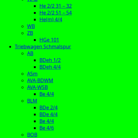
He 2/2 31 – 32
He 2/2 51 – 54
He(m) 4/4
WB
ZB
HGe 101
Triebwagen Schmalspur
AB
BDeh 1/2
BDeh 4/4
ASm
AVA-BDWM
AVA-WSB
Be 4/4
BLM
BDe 2/4
BDe 4/4
Be 4/4
Be 4/6
BOB