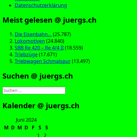
Datenschutzerklärung
Meist gelesen @ juergs.ch
Die Eisenbahn…
(25.787)
Lokomotiven
(24.840)
SBB Re 420 – Re 4/4 II
(18.559)
Triebzüge
(17.671)
Triebwagen Schmalspur
(13.497)
Suchen @ juergs.ch
Suchen
nach:
Kalender @ juergs.ch
Juni 2024
M
D
M
D
F
S
S
1
2