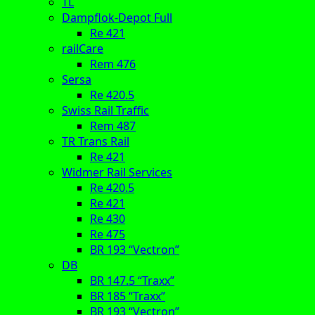
TL
Dampflok-Depot Full
Re 421
railCare
Rem 476
Sersa
Re 420.5
Swiss Rail Traffic
Rem 487
TR Trans Rail
Re 421
Widmer Rail Services
Re 420.5
Re 421
Re 430
Re 475
BR 193 “Vectron”
DB
BR 147.5 “Traxx”
BR 185 “Traxx”
BR 193 “Vectron”