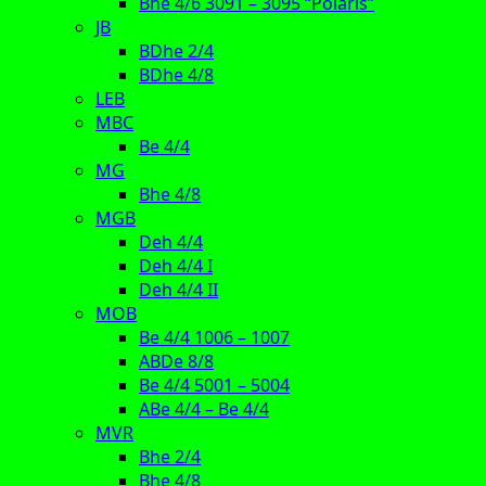
Bhe 4/6 3091 – 3095 “Polaris”
JB
BDhe 2/4
BDhe 4/8
LEB
MBC
Be 4/4
MG
Bhe 4/8
MGB
Deh 4/4
Deh 4/4 I
Deh 4/4 II
MOB
Be 4/4 1006 – 1007
ABDe 8/8
Be 4/4 5001 – 5004
ABe 4/4 – Be 4/4
MVR
Bhe 2/4
Bhe 4/8