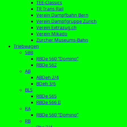
TEE-Classics
TR Trans Rail
Verein Dampfbahn Bern
Verein Dampfgruppe Zürich
Verein Extrazug.ch
Verein Mikado
Zürcher Museums-Bahn
Triebwagen
SBB
RBDe 560 “Domino”
RBDe 562
AB
ABDeh 2/4
BDeh 3/6
BLS
RBDe 565
RBDe 566 II
RA
RBDe 560 “Domino”
RB