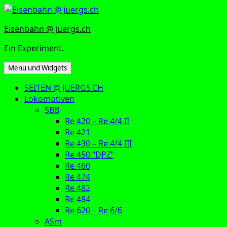
Zum
Inhalt
Eisenbahn @ juergs.ch
springen
Ein Experiment.
Menü und Widgets
SEITEN @ JUERGS.CH
Lokomotiven
SBB
Re 420 – Re 4/4 II
Re 421
Re 430 – Re 4/4 III
Re 450 “DPZ”
Re 460
Re 474
Re 482
Re 484
Re 620 – Re 6/6
ASm