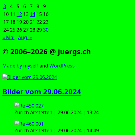
3
4
5
6
7
8
9
10
11
12
13
14
15
16
17
18
19
20
21
22
23
24
25
26
27
28
29
30
« Mai
Aug. »
© 2006–2026 @ juergs.ch
Made by mys­elf
and
Word­Press
Bilder vom 29.06.2024
Zürich Alt­stet­ten | 29.06.2024 | 13:24
Zürich Alt­stet­ten | 29.06.2024 | 14:49