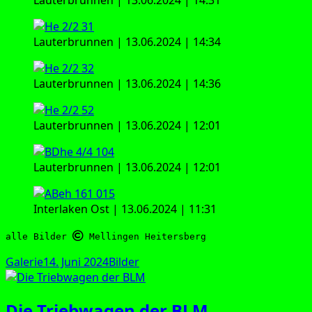
Lau­ter­brun­nen | 13.06.2024 | 14:34
Lau­ter­brun­nen | 13.06.2024 | 14:36
Lau­ter­brun­nen | 13.06.2024 | 12:01
Lau­ter­brun­nen | 13.06.2024 | 12:01
Inter­la­ken Ost | 13.06.2024 | 11:31
alle Bilder 
 Mellingen Heitersberg
Format
Veröffentlicht
Kategorien
Galerie
14. Juni 2024
Bilder
am
Die Triebwagen der BLM