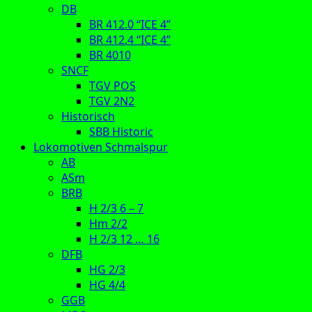
DB
BR 412.0 “ICE 4”
BR 412.4 “ICE 4”
BR 4010
SNCF
TGV POS
TGV 2N2
Historisch
SBB Historic
Lokomotiven Schmalspur
AB
ASm
BRB
H 2/3 6 – 7
Hm 2/2
H 2/3 12 … 16
DFB
HG 2/3
HG 4/4
GGB