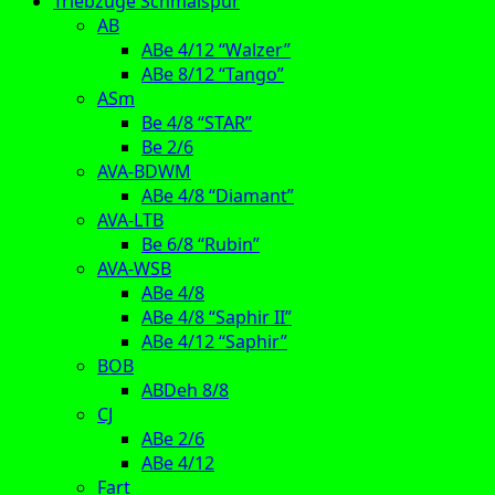
Triebzüge Schmalspur
AB
ABe 4/12 “Walzer”
ABe 8/12 “Tango”
ASm
Be 4/8 “STAR”
Be 2/6
AVA-BDWM
ABe 4/8 “Diamant”
AVA-LTB
Be 6/8 “Rubin”
AVA-WSB
ABe 4/8
ABe 4/8 “Saphir II”
ABe 4/12 “Saphir”
BOB
ABDeh 8/8
CJ
ABe 2/6
ABe 4/12
Fart