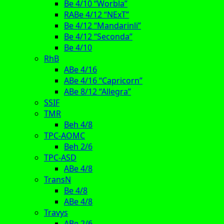
Be 4/10 “Worbla”
RABe 4/12 “NExT”
Be 4/12 “Mandarinli”
Be 4/12 “Seconda”
Be 4/10
RhB
ABe 4/16
ABe 4/16 “Capricorn”
ABe 8/12 “Allegra”
SSIF
TMR
Beh 4/8
TPC-AOMC
Beh 2/6
TPC-ASD
ABe 4/8
TransN
Be 4/8
ABe 4/8
Travys
ABe 2/6