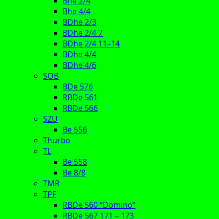
Bhe 2/4
Bhe 4/4
BDhe 2/3
BDhe 2/4 7
BDhe 2/4 11–14
BDhe 4/4
BDhe 4/6
SOB
BDe 576
RBDe 561
RBDe 566
SZU
Be 556
Thurbo
TL
Be 558
Be 8/8
TMR
TPF
RBDe 560 “Domino”
RBDe 567 171 – 173